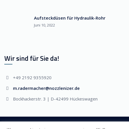
Aufsteckdüsen für Hydraulik-Rohr
Juni 10, 2022
Wir sind für Sie da!
+49 2192 9355920
m.radermacher@nozzlenizer.de
Bockhackerstr. 3 | D-42499 Hückeswagen
Copyright © 2019
Nozzlenizer - der Düsenprofi
. Alle Rechte